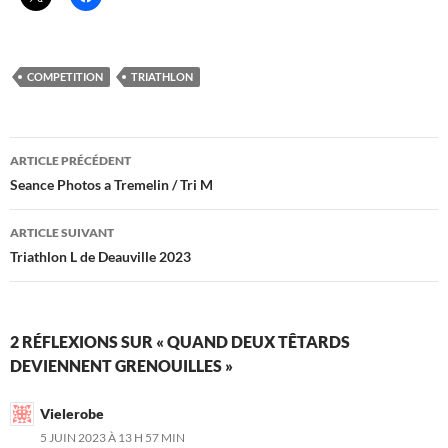
COMPETITION
TRIATHLON
Navigation
ARTICLE PRÉCÉDENT
des
Seance Photos a Tremelin / Tri M
articles
ARTICLE SUIVANT
Triathlon L de Deauville 2023
2 RÉFLEXIONS SUR « QUAND DEUX TÊTARDS
DEVIENNENT GRENOUILLES »
Vielerobe
5 JUIN 2023 À 13 H 57 MIN