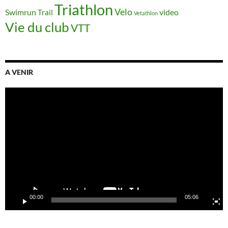
Triathlon
Velo
Swimrun
video
Trail
Vetathlon
Vie du club
VTT
A VENIR
Lecteur
vidéo
00:00
05:06