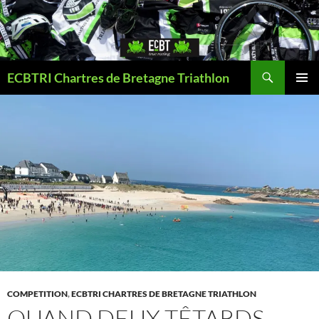
Aller
au
contenu
Recherche
ECBTRI Chartres de Bretagne Triathlon
MENU
PRINCI
COMPETITION
,
ECBTRI CHARTRES DE BRETAGNE TRIATHLON
QUAND DEUX TÊTARDS