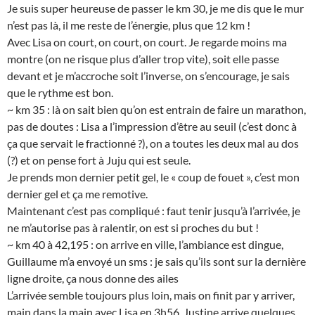
Je suis super heureuse de passer le km 30, je me dis que le mur
n’est pas là, il me reste de l’énergie, plus que 12 km !
Avec Lisa on court, on court, on court. Je regarde moins ma
montre (on ne risque plus d’aller trop vite), soit elle passe
devant et je m’accroche soit l’inverse, on s’encourage, je sais
que le rythme est bon.
~ km 35 : là on sait bien qu’on est entrain de faire un marathon,
pas de doutes : Lisa a l’impression d’être au seuil (c’est donc à
ça que servait le fractionné ?), on a toutes les deux mal au dos
(?) et on pense fort à Juju qui est seule.
Je prends mon dernier petit gel, le « coup de fouet », c’est mon
dernier gel et ça me remotive.
Maintenant c’est pas compliqué : faut tenir jusqu’à l’arrivée, je
ne m’autorise pas à ralentir, on est si proches du but !
~ km 40 à 42,195 : on arrive en ville, l’ambiance est dingue,
Guillaume m’a envoyé un sms : je sais qu’ils sont sur la dernière
ligne droite, ça nous donne des ailes
L’arrivée semble toujours plus loin, mais on finit par y arriver,
main dans la main avec Lisa en 3h56, Justine arrive quelques