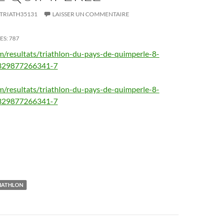
TRIATH35131
LAISSER UN COMMENTAIRE
ES:
787
/resultats/triathlon-du-pays-de-quimperle-8-
1329877266341-7
/resultats/triathlon-du-pays-de-quimperle-8-
1329877266341-7
IATHLON