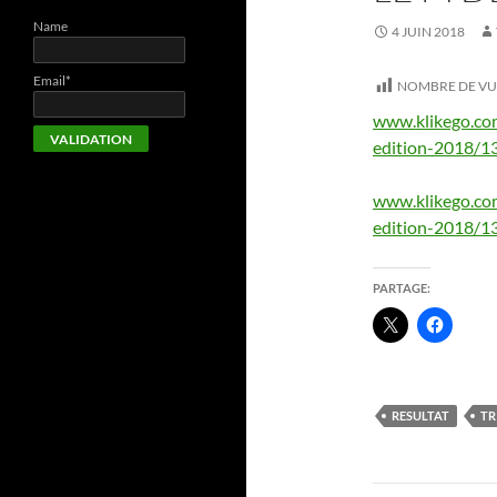
Name
4 JUIN 2018
Email*
NOMBRE DE VU
www.klikego.com
edition-2018/
www.klikego.com
edition-2018/
PARTAGE:
RESULTAT
TR