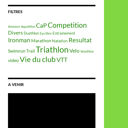
FILTRES
Competition
CaP
Annonce
Aquathlon
Divers
Duathlon
Entrainement
Eau libre
Resultat
Ironman
Marathon
Natation
Triathlon
Velo
Swimrun
Trail
Vetathlon
Vie du club
VTT
video
A VENIR
Lecteur
vidéo