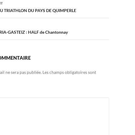
on
NT
DU TRIATHLON DU PAYS DE QUIMPERLE
ORIA-GASTEIZ : HALF de Chantonnay
COMMENTAIRE
il ne sera pas publiée.
Les champs obligatoires sont