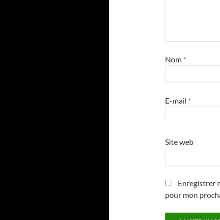
Nom
*
E-mail
*
Site web
Enregistrer 
pour mon proch