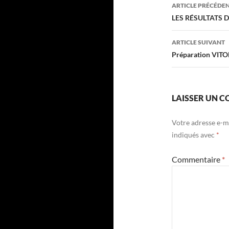
Navigati
ARTICLE PRÉCÉDE
des
LES RÉSULTATS 
articles
ARTICLE SUIVANT
Préparation VIT
LAISSER UN 
Votre adresse e-ma
indiqués avec
*
Commentaire
*