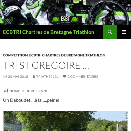
Aller
au
contenu
Recherche
ECBTRI Chartres de Bretagne Triathlon
MENU
PRINCI
COMPETITION
,
ECBTRI CHARTRES DE BRETAGNE TRIATHLON
TRI ST GREGOIRE …
20 MAI 2018
TRIATH35131
2 COMMENTAIRES
NOMBRE DE VUES:
578
Un Daboudet …à la…..peine!