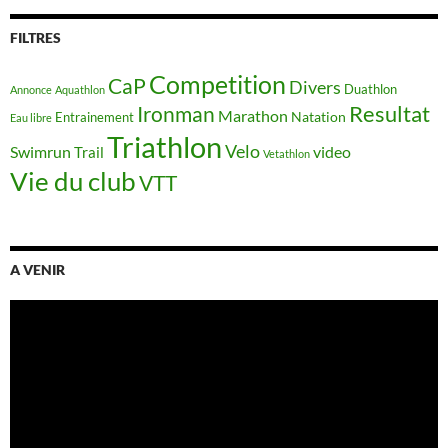
FILTRES
Competition
CaP
Divers
Duathlon
Annonce
Aquathlon
Resultat
Ironman
Marathon
Natation
Entrainement
Eau libre
Triathlon
Velo
Swimrun
video
Trail
Vetathlon
Vie du club
VTT
A VENIR
Lecteur
vidéo