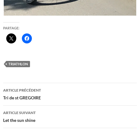
PARTAGE:
TRIATHLON
Navigation
ARTICLE PRÉCÉDENT
des
Tri de st GREGOIRE
articles
ARTICLE SUIVANT
Let the sun shine