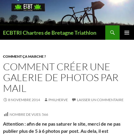
Aller
au
contenu
Recherche
ECBTRI Chartres de Bretagne Triathlon
MENU
PRINCI
COMMENT ÇA MARCHE ?
COMMENT CRÉER UNE
GALERIE DE PHOTOS PAR
MAIL
8 NOVEMBRE 2014
PHILHERVE
LAISSER UN COMMENTAIRE
NOMBRE DE VUES:
566
Attention : afin de ne pas saturer le site, merci de ne pas
publier plus de 5 à 6 photos par post. Au dela, il est