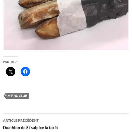
PARTAGE:
VIE DU CLUB
Navigation
ARTICLE PRÉCÉDENT
des
Duathlon de St sulpice la forêt