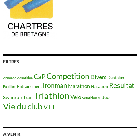
FILTRES
Competition
CaP
Divers
Duathlon
Annonce
Aquathlon
Resultat
Ironman
Marathon
Natation
Entrainement
Eau libre
Triathlon
Velo
Swimrun
video
Trail
Vetathlon
Vie du club
VTT
A VENIR