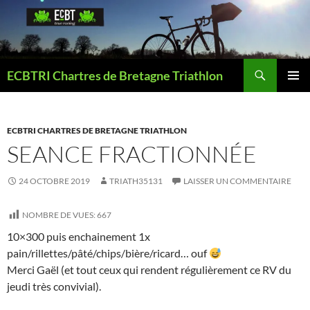
Aller
au
contenu
Recherche
ECBTRI Chartres de Bretagne Triathlon
MENU
PRINCI
ECBTRI CHARTRES DE BRETAGNE TRIATHLON
SEANCE FRACTIONNÉE
24 OCTOBRE 2019
TRIATH35131
LAISSER UN COMMENTAIRE
NOMBRE DE VUES:
667
10×300 puis enchainement 1x
pain/rillettes/pâté/chips/bière/ricard… ouf
Merci Gaël (et tout ceux qui rendent régulièrement ce RV du
jeudi très convivial).