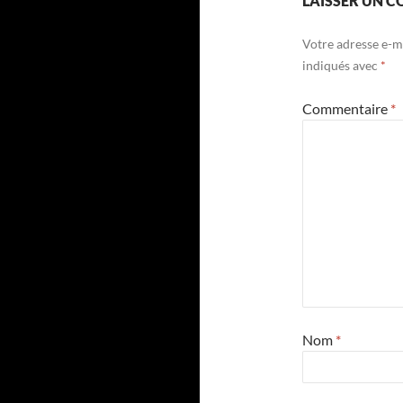
LAISSER UN 
Votre adresse e-ma
indiqués avec
*
Commentaire
*
Nom
*