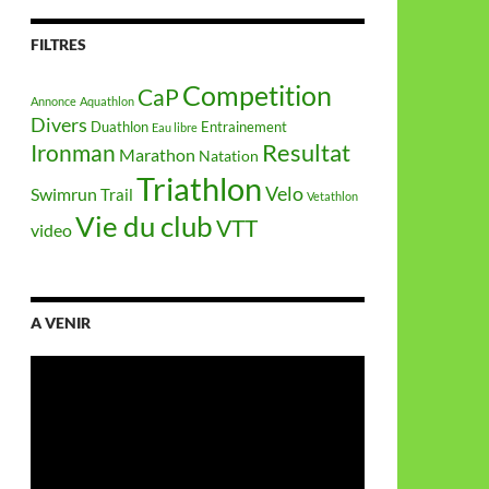
FILTRES
Competition
CaP
Annonce
Aquathlon
Divers
Duathlon
Entrainement
Eau libre
Resultat
Ironman
Marathon
Natation
Triathlon
Velo
Swimrun
Trail
Vetathlon
Vie du club
VTT
video
A VENIR
Lecteur
vidéo