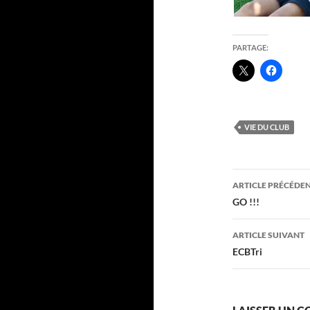
PARTAGE:
VIE DU CLUB
Navigati
ARTICLE PRÉCÉDE
des
GO !!!
articles
ARTICLE SUIVANT
ECBTri