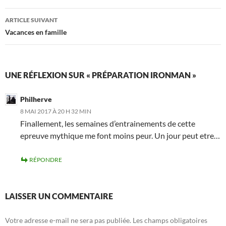
articles
ARTICLE SUIVANT
Vacances en famille
UNE RÉFLEXION SUR « PRÉPARATION IRONMAN »
Philherve
8 MAI 2017 À 20 H 32 MIN
Finallement, les semaines d’entrainements de cette
epreuve mythique me font moins peur. Un jour peut etre…
RÉPONDRE
LAISSER UN COMMENTAIRE
Votre adresse e-mail ne sera pas publiée.
Les champs obligatoires