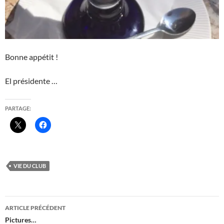
Bonne appétit !
El présidente …
PARTAGE:
VIE DU CLUB
Navigation
ARTICLE PRÉCÉDENT
des
Pictures…