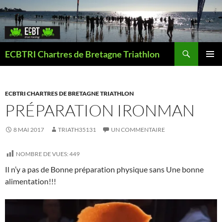
Aller
au
contenu
Recherche
ECBTRI Chartres de Bretagne Triathlon
MENU
PRINCI
ECBTRI CHARTRES DE BRETAGNE TRIATHLON
PRÉPARATION IRONMAN
8 MAI 2017
TRIATH35131
UN COMMENTAIRE
NOMBRE DE VUES:
449
Il n’y a pas de Bonne préparation physique sans Une bonne
alimentation!!!