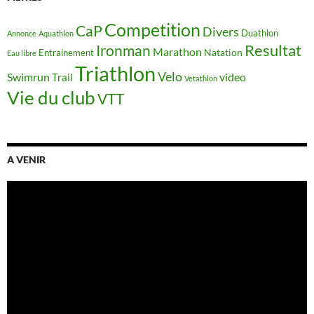
Competition
CaP
Divers
Duathlon
Annonce
Aquathlon
Resultat
Ironman
Marathon
Natation
Entrainement
Eau libre
Triathlon
Velo
Swimrun
video
Trail
Vetathlon
Vie du club
VTT
A VENIR
Lecteur
vidéo