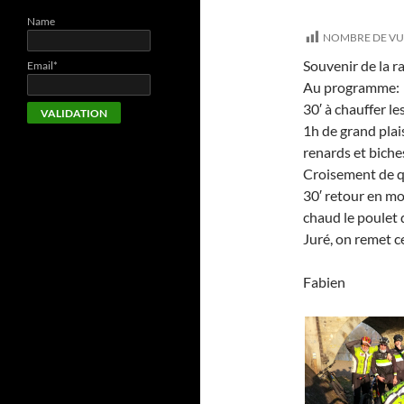
Name
NOMBRE DE VU
Souvenir de la ra
Email*
Au programme:
30′ à chauffer l
1h de grand plai
renards et biche
Croisement de qu
30′ retour en m
chaud le poulet 
Juré, on remet ce
Fabien