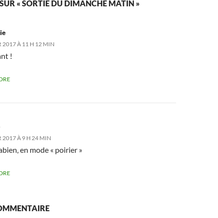
 SUR « SORTIE DU DIMANCHE MATIN »
ie
 2017 À 11 H 12 MIN
nt !
DRE
e
 2017 À 9 H 24 MIN
abien, en mode « poirier »
DRE
COMMENTAIRE