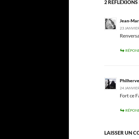
2 RÉFLEXIONS
Jean-Mar
23 JANVIER
Renversa
RÉPON
Philherv
24 JANVIER
Fort ce F
RÉPON
LAISSER UN 