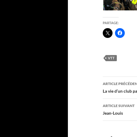
PARTAGE:
VTT
Navigati
ARTICLE PRÉCÉDE
des
La vie d’un club p
articles
ARTICLE SUIVANT
Jean-Louis