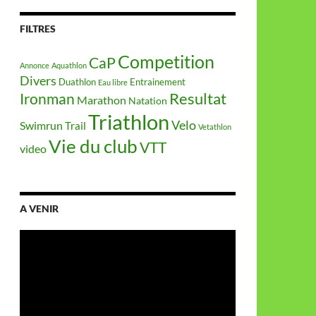
FILTRES
Competition
CaP
Annonce
Aquathlon
Divers
Duathlon
Entrainement
Eau libre
Resultat
Ironman
Marathon
Natation
Triathlon
Velo
Swimrun
Trail
Vetathlon
Vie du club
VTT
video
A VENIR
Lecteur
vidéo