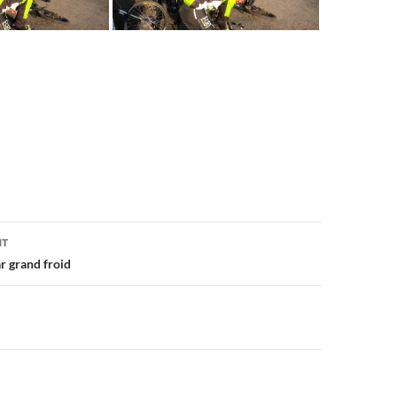
on
NT
ar grand froid