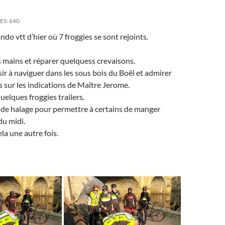
ES:
640
ndo vtt d’hier où 7 froggies se sont rejoints.
es mains et réparer quelquess crevaisons.
sir à naviguer dans les sous bois du Boël et admirer
s sur les indications de Maître Jerome.
elques froggies trailers.
ode halage pour permettre à certains de manger
du midi.
la une autre fois.