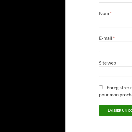
Nom
*
E-mail
*
Site web
Enregistrer 
pour mon proch