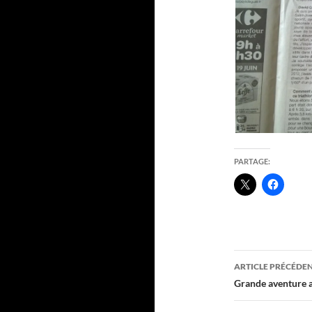
PARTAGE:
Navigati
ARTICLE PRÉCÉDE
des
Grande aventure 
articles