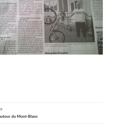
on
NT
autour du Mont-Blanc