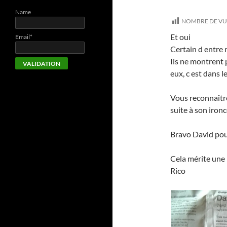
Name
NOMBRE DE VU
Et oui
Email*
Certain d entre 
Ils ne montrent p
eux, c est dans le
Vous reconnaîtr
suite à son iron
Bravo David pour
Cela mérite une 
Rico