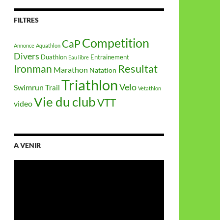
FILTRES
Competition
CaP
Annonce
Aquathlon
Divers
Duathlon
Entrainement
Eau libre
Resultat
Ironman
Marathon
Natation
Triathlon
Velo
Swimrun
Trail
Vetathlon
Vie du club
VTT
video
A VENIR
Lecteur
vidéo