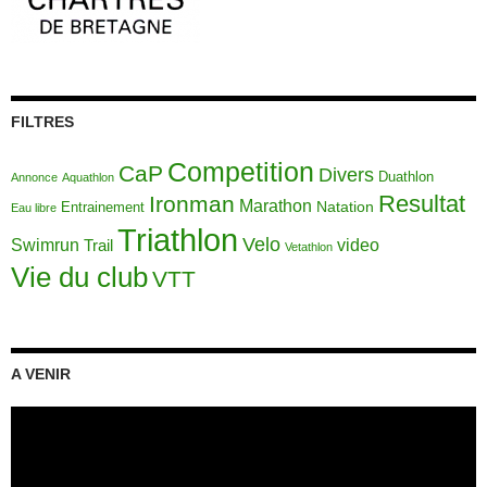
FILTRES
Competition
CaP
Divers
Duathlon
Annonce
Aquathlon
Resultat
Ironman
Marathon
Natation
Entrainement
Eau libre
Triathlon
Velo
video
Swimrun
Trail
Vetathlon
Vie du club
VTT
A VENIR
Lecteur
vidéo