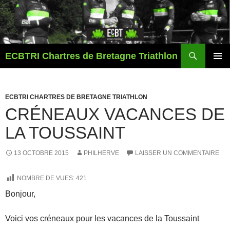
Aller
au
contenu
Recherche
ECBTRI Chartres de Bretagne Triathlon
MENU
PRINCI
ECBTRI CHARTRES DE BRETAGNE TRIATHLON
CRÉNEAUX VACANCES DE
LA TOUSSAINT
13 OCTOBRE 2015
PHILHERVE
LAISSER UN COMMENTAIRE
NOMBRE DE VUES:
421
Bonjour,
Voici vos créneaux pour les vacances de la Toussaint