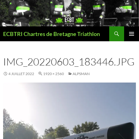
Aller
au
contenu
Recherche
ECBTRI Chartres de Bretagne Triathlon
MENU
PRINCI
IMG_20220603_183446.JPG
4 JUILLET 2022
1920 × 2560
ALPSMAN