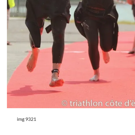
img 9321