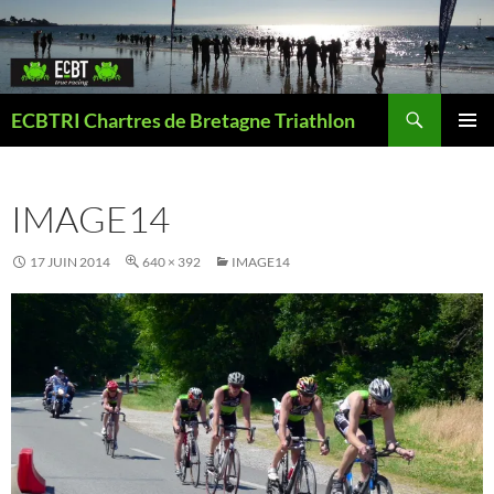
Aller
au
contenu
Recherche
ECBTRI Chartres de Bretagne Triathlon
MENU
PRINCI
IMAGE14
17 JUIN 2014
640 × 392
IMAGE14