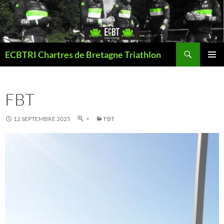
Aller
au
contenu
Recherche
ECBTRI Chartres de Bretagne Triathlon
MENU
PRINCI
FBT
12 SEPTEMBRE 2025
×
FBT